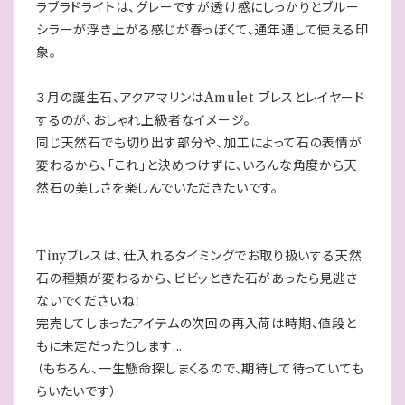
ラブラドライトは、グレーですが透け感にしっかりとブルー
シラーが浮き上がる感じが春っぽくて、通年通して使える印
象。
３月の誕生石、アクアマリンはAmulet ブレスとレイヤード
するのが、おしゃれ上級者なイメージ。
同じ天然石でも切り出す部分や、加工によって石の表情が
変わるから、「これ」と決めつけずに、いろんな角度から天
然石の美しさを楽しんでいただきたいです。
Tinyブレスは、仕入れるタイミングでお取り扱いする天然
石の種類が変わるから、ビビッときた石があったら見逃さ
ないでくださいね！
完売してしまったアイテムの次回の再入荷は時期、値段と
もに未定だったりします...
（もちろん、一生懸命探しまくるので、期待して待っていても
らいたいです）