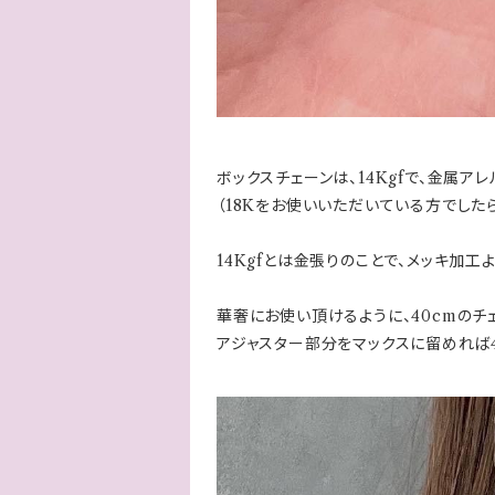
ボックスチェーンは、14Kgfで、金属ア
（18Kをお使いいただいている方でした
14Kgfとは金張りのことで、メッキ加
華奢にお使い頂けるように、40cmのチ
アジャスター部分をマックスに留めれば4