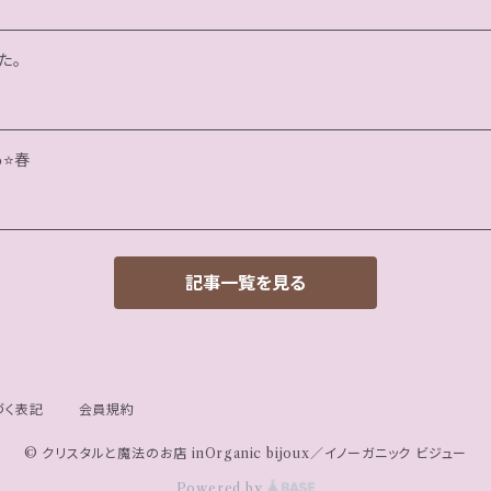
た。
⭐️春
記事一覧を見る
づく表記
会員規約
© クリスタルと魔法のお店 inOrganic bijoux／イノーガニック ビジュー
Powered by