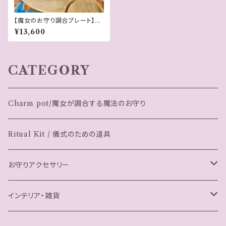
【魔女のお守り調合プレート】ウ
ルウルしたピンクのローズクォー
¥13,600
ツが可愛いオーバル型のプレー
ト
CATEGORY
Charm pot/魔女が調合する魔法のお守り
Ritual Kit / 儀式のための道具
お守りアクセサリー
ブレスレット
インテリア・雑貨