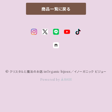
ネックレス
Bowl/魔女の調合ボウル
商品一覧に戻る
魔女の魔法アイテム
STEP1｜空間を守る・整える
STEP2｜自分を癒やす・整える
STEP3｜直感力を高める
© クリスタルと魔法のお店 inOrganic bijoux／イノーガニック ビジュー
Powered by