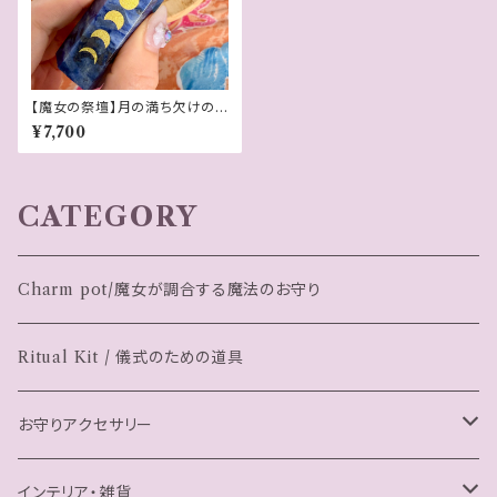
【魔女の祭壇】月の満ち欠けのソ
ーダライト ポイントタワー B
¥7,700
CATEGORY
Charm pot/魔女が調合する魔法のお守り
Ritual Kit / 儀式のための道具
お守りアクセサリー
ブレスレット
インテリア・雑貨