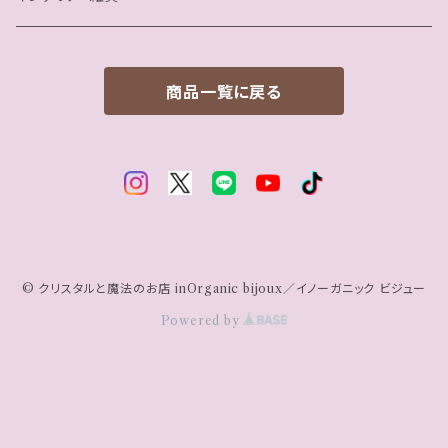
ネックレス
Bowl/魔女の調合ボウル
商品一覧に戻る
魔女の魔法アイテム
STEP1｜空間を守る・整える
STEP2｜自分を癒やす・整える
STEP3｜直感力を高める
© クリスタルと魔法のお店 inOrganic bijoux／イノーガニック ビジュー
Powered by