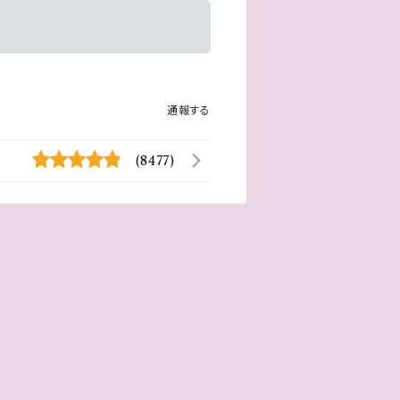
通報する
(8477)