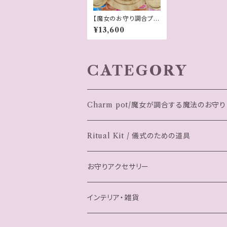
【魔女のお守り調合プレ
ート】ウルウルしたピン
¥13,600
クのローズクォーツが
可愛いオーバル型のプ
レートB
CATEGORY
Charm pot/魔女が調合する魔法のお守り
Ritual Kit / 儀式のための道具
お守りアクセサリー
ブレスレット
インテリア・雑貨